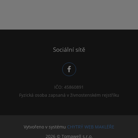
Sociální sítě
IČO: 45860891
Fyzická osoba zapsaná v živnostenském rejstříku
Vytvořeno v systému
CHYTRÝ WEB MAKLÉŘE
2026 © Tomawell s.r.o.