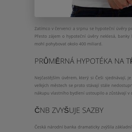
Zatímco v červenci a srpnu se hypoteční úvěry po
Přesto zájem o hypoteční úvěry neklesá, banky 
mohl pohybovat okolo 400 miliard.
PRŮMĚRNÁ HYPOTÉKA NA TŘ
Nejčastějším úvěrem, který si Češi sjednávají, j
velkých městech se proto stávají stále nedostupn
nákupu vlastního bydlení ustoupilo a zůstávají 
ČNB ZVYŠUJE SAZBY
Česká národní banka dramaticky zvýšila základní