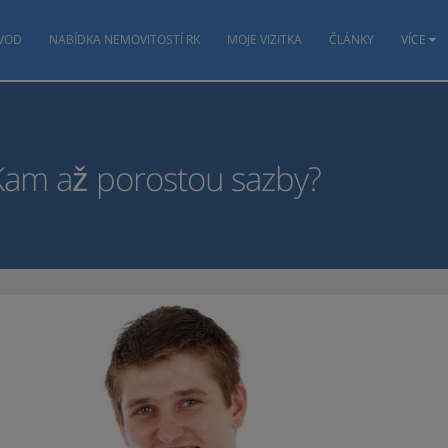
VOD
NABÍDKA NEMOVITOSTÍ RK
MOJE VIZITKA
ČLÁNKY
VÍCE
 Kam až porostou sazby?