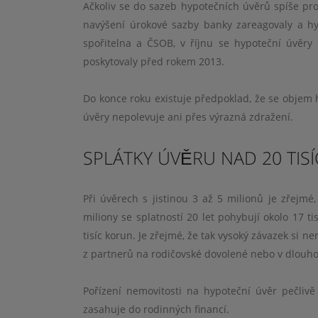
Ačkoliv se do sazeb hypotečních úvěrů spíše prom
navýšení úrokové sazby banky zareagovaly a hyp
spořitelna a ČSOB, v říjnu se hypoteční úvěr
poskytovaly před rokem 2013.
Do konce roku existuje předpoklad, že se objem h
úvěry nepolevuje ani přes výrazná zdražení.
SPLÁTKY ÚVĚRU NAD 20 TIS
Při úvěrech s jistinou 3 až 5 milionů je zřejmé
miliony se splatností 20 let pohybují okolo 17 ti
tisíc korun. Je zřejmé, že tak vysoký závazek si
z partnerů na rodičovské dovolené nebo v dlouho
Pořízení nemovitosti na hypoteční úvěr pečliv
zasahuje do rodinných financí.