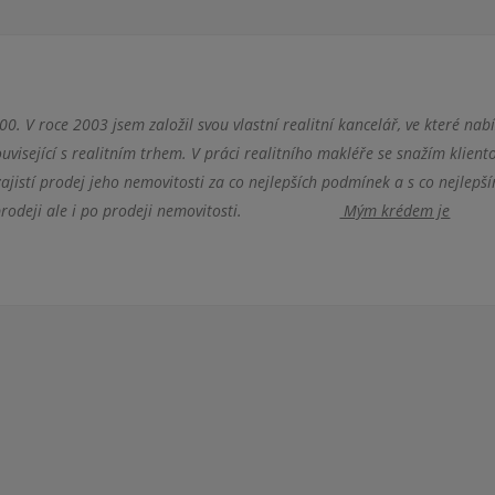
0. V roce 2003 jsem založil svou vlastní realitní kancelář, ve které nab
uvisející s realitním trhem. V práci realitního makléře se snažím klient
zajistí prodej jeho nemovitosti za co nejlepších podmínek a s co nejlepš
ním prodeji ale i po prodeji nemovitosti.
Mým krédem je