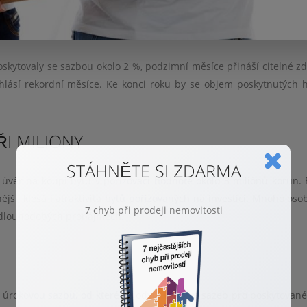
skytovaly se sazbou okolo 2 %, podzimní měsíce přináší citelné zd
hlásí rekordní měsíce. Ke konci roku by se objem poskytnutých 
I MILIONY
STÁHNĚTE SI ZDARMA
e úvěr na koupi bytu v pořizovací hodnotě okolo 3 miliónů korun. 
ější, klesá i atraktivita bytů pořizovaných na investici. Mnoho oso
7 chyb při prodeji nemovitosti
v dlouhodobých pronájmech.
 úrokovou sazbu, od které se odvíjí výpočet sazeb pro poskytované