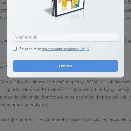
ítá inflační očekávání na příštích 5 až 10 let (než navýšení od Č
oteční úvěry zdražují. Na zvýšení sazeb nejrychleji zareagoval
y poskytovaly v průměru za 2,7 %. Nad hranicí 3 % se úvěry na
ypotečních úvěrů přiblíží k hranici 400 miliard korun. Zájem o hy
Souhlasím se
zpracováním osobních údajů
ÍC KORUN
Odeslat
, že dlužníky čekají vysoké měsíční splátky. Běžně se splátky úvě
síc, splátky úvěrů na 4,5 milionů se splatností 20 let by vycházely
 nemohou dovolit single domácnosti nebo například domácnosti, kde j
dobé pracovní indispozici.
ě zvažujte, jedná se o dlouhodobý závazek a splácení hypotéky 