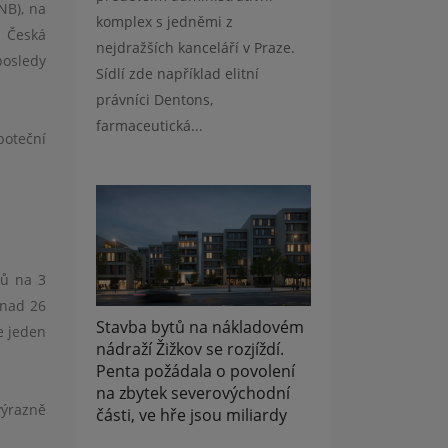
NB), na
komplex s jedněmi z
a Česká
nejdražších kanceláří v Praze.
posledy
Sídlí zde například elitní
právníci Dentons,
farmaceutická...
poteční
rů na 3
 nad 26
Stavba bytů na nákladovém
e jeden
nádraží Žižkov se rozjíždí.
Penta požádala o povolení
na zbytek severovýchodní
výrazně
části, ve hře jsou miliardy