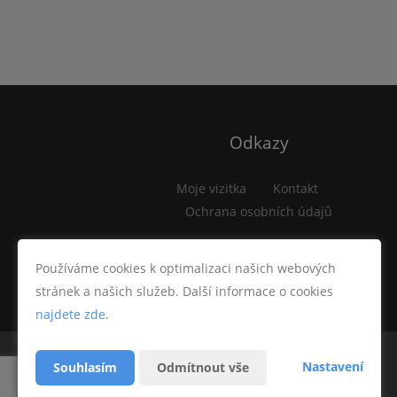
Odkazy
Moje vizitka
Kontakt
Ochrana osobních údajů
Používáme cookies k optimalizaci našich webových
stránek a našich služeb. Další informace o cookies
najdete zde
.
Nastavení
Souhlasím
Odmítnout vše