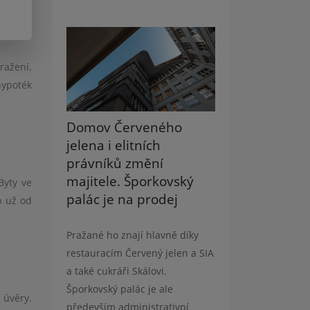
ražení.
hypoték
Domov Červeného
jelena i elitních
právníků změní
majitele. Šporkovský
Byty ve
palác je na prodej
b už od
Pražané ho znají hlavně díky
restauracím Červený jelen a SIA
a také cukráři Skálovi.
Šporkovský palác je ale
 úvěry.
především administrativní