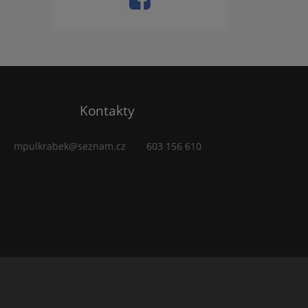
Kontakty
mpulkrabek@seznam.cz
603 156 610