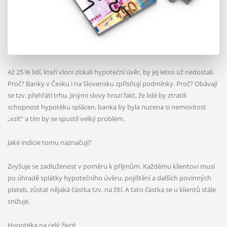
Až 25 % lidí, kteří vloni získali hypoteční úvěr, by jej letos už nedostali.
Proč? Banky v Česku i na Slovensku zpřísňují podmínky. Proč? Obávají
se tzv. přehřátí trhu. Jinými slovy hrozí fakt, že lidé by ztratili
schopnost hypotéku splácen, banka by byla nucena si nemovitost
„vzít“ a tím by se spustil velký problém.
Jaké indicie tomu naznačují?
Zvyšuje se zadluženost v poměru k příjmům. Každému klientovi musí
po úhradě splátky hypotečního úvěru, pojištění a dalších povinných
plateb, zůstat nějaká částka tzv. na žití. A tato částka se u klientů stále
snižuje.
Hypotéka na celý život