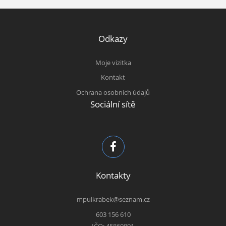
Odkazy
Moje vizitka
Kontakt
Ochrana osobních údajů
Sociální sítě
Kontakty
mpulkrabek@seznam.cz
603 156 610
IČO: 45860891