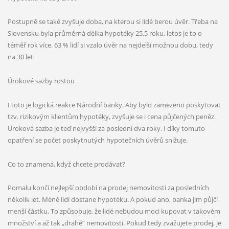
Postupně se také zvyšuje doba, na kterou si lidé berou úvěr. Třeba na
Slovensku byla průměrná délka hypotéky 25,5 roku, letos je to o
téměř rok více. 63 % lidí si vzalo úvěr na nejdelší možnou dobu, tedy
STÁHNĚTE SI ZDARMA
na 30 let.
7 chyb při prodeji nemovitosti
Úrokové sazby rostou
I toto je logická reakce Národní banky. Aby bylo zamezeno poskytovat
tzv. rizikovým klientům hypotéky, zvyšuje se i cena půjčených peněz.
Úroková sazba je teď nejvyšší za poslední dva roky. I díky tomuto
opatření se počet poskytnutých hypotečních úvěrů snižuje.
Co to znamená, když chcete prodávat?
Pomalu končí nejlepší období na prodej nemovitosti za posledních
několik let. Méně lidí dostane hypotéku. A pokud ano, banka jim půjčí
menší částku. To způsobuje, že lidé nebudou moci kupovat v takovém
Souhlasím se
zpracováním osobních údajů
množství a až tak „drahé“ nemovitosti. Pokud tedy zvažujete prodej, je