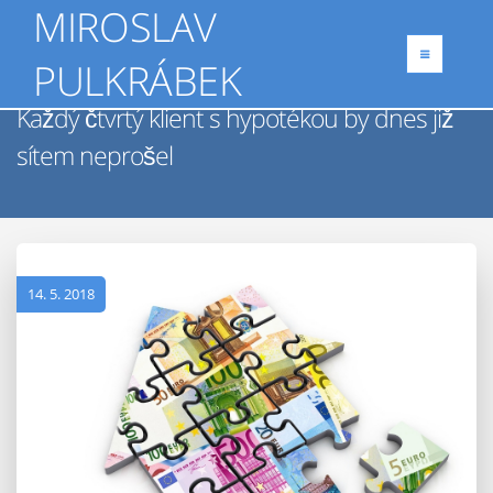
MIROSLAV
PULKRÁBEK
Každý čtvrtý klient s hypotékou by dnes již
sítem neprošel
14. 5. 2018