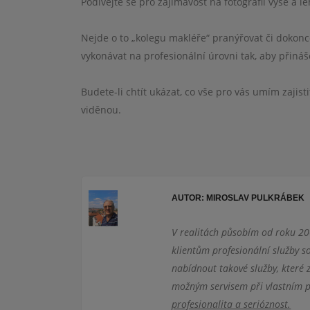
Podívejte se pro zajímavost na fotografii výše a leh
Nejde o to „kolegu makléře“ pranýřovat či dokon
vykonávat na profesionální úrovni tak, aby přiná
Budete-li chtít ukázat, co vše pro vás umím zajist
viděnou.
AUTOR: MIROSLAV PULKRÁBEK
V realitách působím od roku 200
klientům profesionální služby so
nabídnout takové služby, které 
možným servisem při vlast
profesionalita a serióznost.