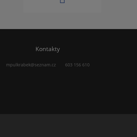
Kontakty
mpulkrabek@seznam.cz
603 156 610