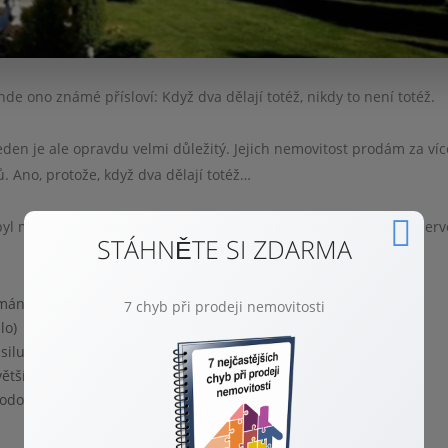
inde ono známé přísloví: Když dva dělají totéž, nikdy to není totéž.
den je ale opravdu velmi důležitý. Jejich nemovitost prodám za víc
ů. Ano, protože, když dva dělají totéž…
byl makléř vnímaný jako profesionál? Vše, co umožňují inzertní serv
STÁHNĚTE SI ZDARMA
omán zase moc)
7 chyb při prodeji nemovitosti
lo)
i silueta působí nedůvěryhodně)
větší návštěvnost)
podobně.