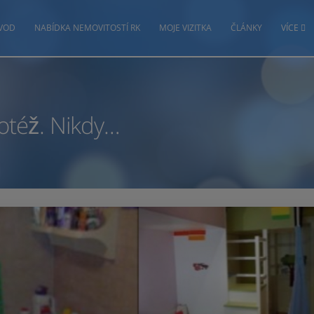
VOD
NABÍDKA NEMOVITOSTÍ RK
MOJE VIZITKA
ČLÁNKY
VÍCE
totéž. Nikdy…