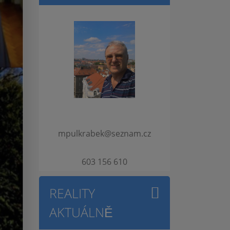
mpulkrabek@seznam.cz
603 156 610
REALITY
AKTUÁLNĚ