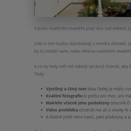
V práci realitního makléře platí více než kdekoli j
Lidé si mé služby objednávají z mnoha důvodů. Je
by to zvládli sami, nebo většina realitních makléř
A co by tedy měl mít takový správný inzerát, aby 
Tedy:
Výstižný a čtivý text
(dva řádky je málo, r
Kvalitní fotografie
(v počtu ani moc, ani má
Makléře včetně jeho podobizny
(otazník č
Video prohlídka
(inzerát má až o stovky % 
A klidně ještě něco navíc, jako půdorysy a 