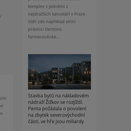
komplex s jedněmi z
nejdražších kanceláří v Praze.
m
Sídlí zde například elitní
právníci Dentons,
farmaceutická...
Stavba bytů na nákladovém
ízím
nádraží Žižkov se rozjíždí.
ovi
Penta požádala o povolení
ím
na zbytek severovýchodní
části, ve hře jsou miliardy