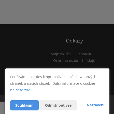
Odkazy
Moje vizitka
Kontakt
Ochrana osobních údajů
Používáme cookies k optimalizaci našich webových
stránek a našich služeb. Další informace o cookies
najdete zde
.
Nastavení
Souhlasím
Odmítnout vše