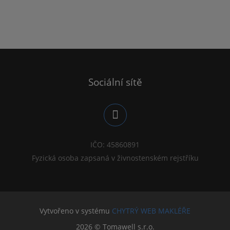
Sociální sítě
IČO: 45860891
Fyzická osoba zapsaná v živnostenském rejstříku
Vytvořeno v systému
CHYTRÝ WEB MAKLÉŘE
2026 © Tomawell s.r.o.