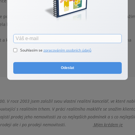
ce zjistíte, že rozdíly v práci makléřů bývají velké.
ce pomlouvat. Mým cílem bylo jen poukázat, že svou práci se snaží
šela klientům maximální užitek.
it a kolik na tom vyděláte, neváhejte se na mě obrátit. Těším se na
Souhlasím se
zpracováním osobních údajů
Odeslat
0. V roce 2003 jsem založil svou vlastní realitní kancelář, ve které nab
uvisející s realitním trhem. V práci realitního makléře se snažím klient
zajistí prodej jeho nemovitosti za co nejlepších podmínek a s co nejlepš
ním prodeji ale i po prodeji nemovitosti.
Mým krédem je