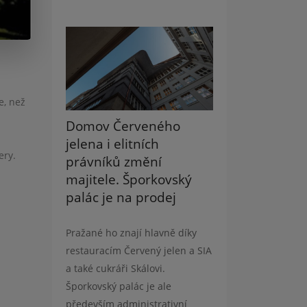
e, než
Domov Červeného
jelena i elitních
ery.
právníků změní
majitele. Šporkovský
palác je na prodej
Pražané ho znají hlavně díky
restauracím Červený jelen a SIA
a také cukráři Skálovi.
Šporkovský palác je ale
především administrativní