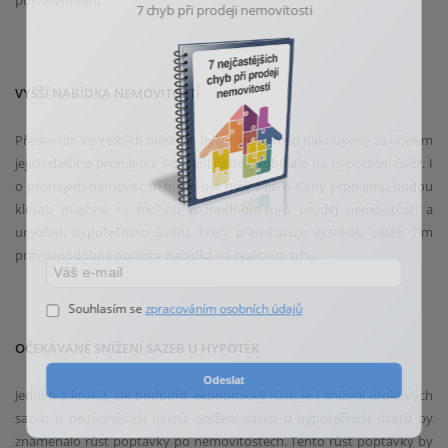
7 chyb při prodeji nemovitosti
VYŠŠÍ NABÍDKA NEMOVITOSTÍ
Především ve velkých městech byly nemovitosti nakoupeny za účelem
jejich dalšího pronájmu. Pořízení často probíhalo na hypoteční úvěr. I
o pronájem nemovitostí může být nižší zájem. Ceny pronájmu budou
klesat, majitelé se mohou rozhodnout pro prodej nemovitostí a
umoření hypotečního úvěru, který představuje vysokou zátěž. Tím
pravděpodobně poroste nabídka na realitním trhu.
Souhlasím se
zpracováním osobních údajů
OČEKÁVANÉ SNÍŽENÍ SAZEB U HYPOTÉK
Odeslat
Jedním z kroků, jak podpořit ekonomický růst, je i snížení úrokových
sazeb u nejrůznějších úvěrů. Snížení sazeb u hypotečních úvěrů by
znamenalo růst poptávky po nemovitostech. Tento růst poptávky by