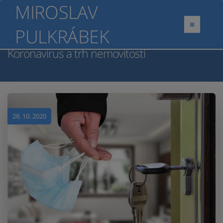
MIROSLAV
PULKRÁBEK
Koronavirus a trh nemovitostí
28. 10. 2020