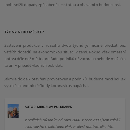
mohl snížit dopady způsobené nejistotou a obavami o budoucnost.
TÝDNY NEBO MĚSÍCE?
Zastavení produkce v rozsahu dvou týdnů je možné přečkat bez
větších dopadů na ekonomickou situaci v zemi. Pokud však omezení
potrvá déle než měsíc, pro řadu podniků už záchrana nebude možná a
to ani v případě vládních pobídek.
Jakmile dojde k otevření provozoven a podniků, budeme moci říci, jak
vysoké ekonomické škody koronavirus napáchal.
AUTOR: MIROSLAV PULKRÁBEK
V realitách působím od roku 2000. V roce 2003 jsem založil
svou vlastní realitní kancelář, ve které nabízím klientům