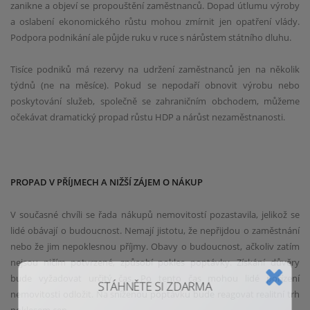
zanikne a objeví se propouštění zaměstnanců. Dopad útlumu výroby
a oslabení ekonomického růstu mohou zmírnit jen opatření vlády.
Podpora podnikání ale půjde ruku v ruce s nárůstem státního dluhu.
Tisíce podniků má rezervy na udržení zaměstnanců jen na několik
týdnů (ne na měsíce). Pokud se nepodaří obnovit výrobu nebo
poskytování služeb, společně se zahraničním obchodem, můžeme
očekávat dramatický propad růstu HDP a nárůst nezaměstnanosti.
PROPAD V PŘÍJMECH A NIŽŠÍ ZÁJEM O NÁKUP
V současné chvíli se řada nákupů nemovitostí pozastavila, jelikož se
lidé obávají o budoucnost. Nemají jistotu, že nepřijdou o zaměstnání
nebo že jim nepoklesnou příjmy. Obavy o budoucnost, ačkoliv zatím
nejsou ničím potvrzené, způsobí pokles poptávky. Získání důvěry
bude vyžadovat určitý čas. Po tento čas mohou lidé pořízení
STÁHNĚTE SI ZDARMA
nemovitosti odložit. Na sníženou poptávku bude reagovat realitní trh
poklesem cen.