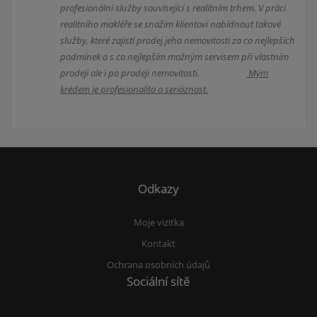
profesionální služby související s realitním trhem. V práci
realitního makléře se snažím klientovi nabídnout takové
služby, které zajistí prodej jeho nemovitosti za co nejlepších
podmínek a s co nejlepším možným servisem při vlastním
prodeji ale i po prodeji nemovitosti.
Mým
krédem je profesionalita a serióznost.
Odkazy
Moje vizitka
Kontakt
Ochrana osobních údajů
Sociální sítě