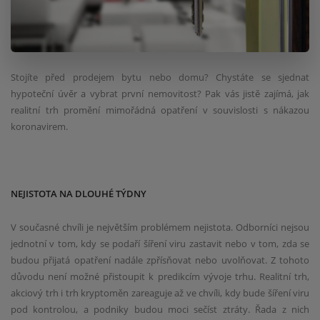
Stojíte před prodejem bytu nebo domu? Chystáte se sjednat
hypoteční úvěr a vybrat první nemovitost? Pak vás jistě zajímá, jak
realitní trh promění mimořádná opatření v souvislosti s nákazou
koronavirem.
NEJISTOTA NA DLOUHÉ TÝDNY
V současné chvíli je největším problémem nejistota. Odborníci nejsou
jednotní v tom, kdy se podaří šíření viru zastavit nebo v tom, zda se
budou přijatá opatření nadále zpřísňovat nebo uvolňovat. Z tohoto
důvodu není možné přistoupit k predikcím vývoje trhu. Realitní trh,
akciový trh i trh kryptoměn zareaguje až ve chvíli, kdy bude šíření viru
pod kontrolou, a podniky budou moci sečíst ztráty. Řada z nich