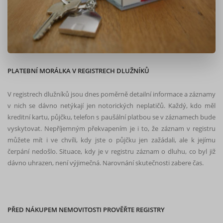
PLATEBNÍ MORÁLKA V REGISTRECH DLUŽNÍKŮ
V registrech dlužníků jsou dnes poměrně detailní informace a záznamy
v nich se dávno netýkají jen notorických neplatičů. Každý, kdo měl
kreditní kartu, půjčku, telefon s paušální platbou se v záznamech bude
vyskytovat. Nepříjemným překvapením je i to, že záznam v registru
můžete mít i ve chvíli, kdy jste o půjčku jen zažádali, ale k jejímu
čerpání nedošlo. Situace, kdy je v registru záznam o dluhu, co byl již
dávno uhrazen, není výjimečná. Narovnání skutečnosti zabere čas.
PŘED NÁKUPEM NEMOVITOSTI PROVĚŘTE REGISTRY