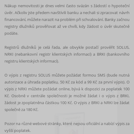
Nákup nemovitosti je dnes velmi často svázán s žádostí o hypoteční
úvěr. Ačkoliv jste předem navštívili banku a nechali si zpracovat návrh
financování, můžete narazit na problém při schvalování. Banky začnou
registry dlužníků prověřovat až ve chvíli, kdy žádost o úvěr skutečně
podáte.
Registrů dlužníků je celá řada, ale obvykle postačí prověřit SOLUS,
NRKI (nebankovní registr klientských informací) a BRKI (bankovního
registru klientských informací).
O výpis z registru SOLUS můžete požádat formou SMS (bude nutná
autorizace a úhrada poplatku, 50 Kč za kód a 99 Kč za první výpis). O
STÁHNĚTE SI ZDARMA
výpis z NRKI můžete požádat online, bývá k dispozici za poplatek 100
Kč. Osobně v centrále společnosti je možné žádat i o výpis z BRKI,
7 chyb při prodeji nemovitosti
žádost je zpoplatněna částkou 100 Kč. O výpis z BRKI a NRKI lze žádat
společně za 180 Kč.
Pozor na různé webové stránky, které nejsou oficiální a nabízí výpis za
vyšší poplatek.