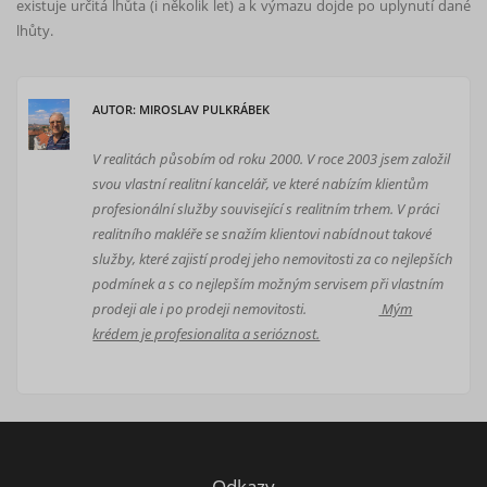
existuje určitá lhůta (i několik let) a k výmazu dojde po uplynutí dané
lhůty.
AUTOR: MIROSLAV PULKRÁBEK
V realitách působím od roku 2000. V roce 2003 jsem založil
svou vlastní realitní kancelář, ve které nabízím klientům
profesionální služby související s realitním trhem. V práci
realitního makléře se snažím klientovi nabídnout takové
služby, které zajistí prodej jeho nemovitosti za co nejlepších
podmínek a s co nejlepším možným servisem při vlastním
prodeji ale i po prodeji nemovitosti.
Mým
krédem je profesionalita a serióznost.
Odkazy