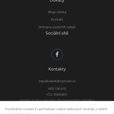
Moje vizitka
Kontakt
Ochrana osobních údajů
Sociální sítě
Kontakty
mpulkrabek@seznam.cz
603 156 610
IČO: 45860891
Fyzická osoba zapsaná v živnostenském rejstříku
Používáme cookies k optimalizaci našich webových stránek a našich