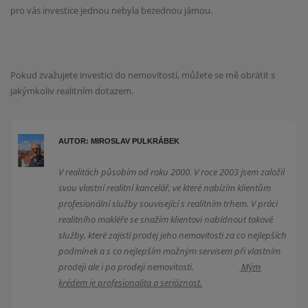
pro
vás investice jednou nebyla bezednou jámou.
Pokud zvažujete investici do nemovitostí, můžete se mě obrátit s
jakýmkoliv realitním dotazem.
AUTOR: MIROSLAV PULKRÁBEK
V realitách působím od roku 2000. V roce 2003 jsem založil
svou vlastní realitní kancelář, ve které nabízím klientům
profesionální služby související s realitním trhem. V práci
realitního makléře se snažím klientovi nabídnout takové
služby, které zajistí prodej jeho nemovitosti za co nejlepších
podmínek a s co nejlepším možným servisem při vlastním
prodeji ale i po prodeji nemovitosti.
Mým
krédem je profesionalita a serióznost.