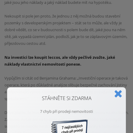
jaké
jsou jeho náklady a jaký náklad budete mít na hypotéku.
Nekoupit si pole jen proto, že jednou z něj možná
budou stavební
pozemky s developerským projektem – stát se to může, ale vždy je
dobré vědět, co
se v budoucnosti s polem bude dít, jaké jsou na něm
sítě, jak vypadá územní plán, podloží, jak je to se záplavovým územím,
příjezdovou cestou atd.
Na investici lze koupit leccos, ale vždy pečlivě zvažte, jaké
náklady vlastnictví nemovitosti ponese.
Vypůjčím si citát od Benjamina
Grahama: „Investiční operace je taková
operace, která po důkladné analýze slibuje
bezpečné zachování jistiny
a odpovídající výnos. Operace, které nesplňují tyto
požadavky, jsou
STÁHNĚTE SI ZDARMA
spekulacemi.“
7 chyb při prodeji nemovitosti
Dříve platilo, že investiční nemovitosti se nejlépe seženou na dražbách.
Za levno. Avšak ani na to
dnes nelze spoléhat. Mnoho soukromých
subjektů se naučilo na dražbách obchodovat, i banky
k tomu dnes
umí půjčit finance, a proto i na dražbě buďte obezřetní, aby vás