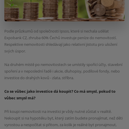
Podle průzkumů od společnosti Ipsos, které si nechala udělat
Expobank CZ, zhruba 60% Čechů
investuje peníze do nemovitostí.
Respektive nemovitosti shledávají jako relativní jistotu pro uložení
svých
úspor.
Na druhém místě po nemovitostech se umístily spořící účty, stavební
spoření a v neposlední řadě i akcie,
dluhopisy, podílové fondy, nebo
investice do drahých kovů - zlata, stříbra.
Co se vůbec jako investice dá koupit? Co má smysl, pokud to
vůbec smysl má?
Při koupi nemovitosti na investici je vždy nutné zůstat v realitě.
Nekoupit si na hypotéku byt, který
zatím budete pronajímat, než děti
vyrostou a nespočítat si přitom, za kolik je reálné byt pronajmout,