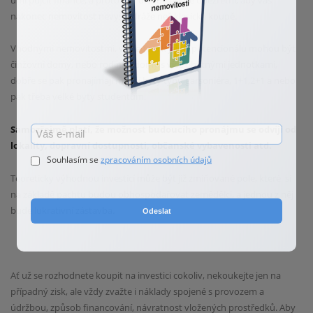
nakonec nemovitost
nevyšla dráže než klasická koupě.
Vhodnými nemovitostmi, vzhledem k jejich potencionálu mohou být
činžovní domy, nebo rodinné
domy s více obytnými jednotkami,
dobře se pak pronajímají menší byty typu garsoniéra, 1+1,2+1 a
nebo
pak třeba velké byty studentům.
Samozřejmě platí, že možnost budoucího pronájmu se odvíjí
od
lokality, dopravní dostupnosti, občanské vybavenosti atd.
Souhlasím se
zpracováním osobních údajů
Teoreticky výhodnou investicí může být již
zmiňované pole, které si
na základě pachtu budou obhospodařovat zemědělci, a jednou z něj
bude
lukrativní zástavba.
Odeslat
Ať už se rozhodnete koupit na investici cokoliv, nekoukejte jen na
případný zisk, ale vždy zvažte i
náklady spojené s provozem a
údržbou, způsob financování, návratnost vložených prostředků. Aby