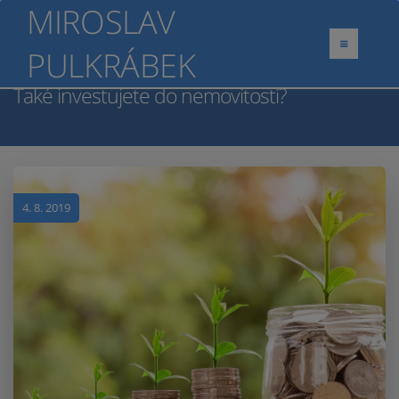
MIROSLAV
PULKRÁBEK
Také investujete do nemovitostí?
4. 8. 2019